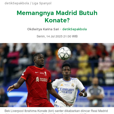
detikSepakbola
Liga Spanyol
Memangnya Madrid Butuh
Konate?
Okdwitya Karina Sari -
detikSepakbola
Senin, 14 Jul 2025 21:00 WIB
Bek Liverpool Ibrahima Konate (kiri) santer dikabarkan diincar Real Madrid