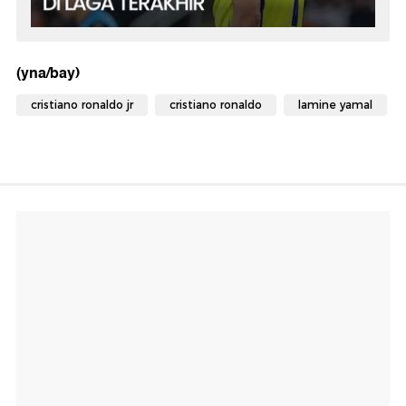
(yna/bay)
cristiano ronaldo jr
cristiano ronaldo
lamine yamal