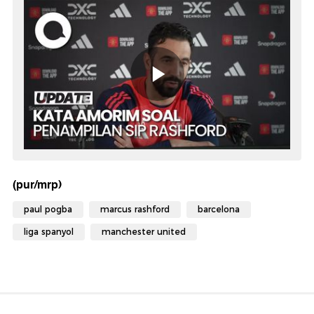
(pur/mrp)
paul pogba
marcus rashford
barcelona
liga spanyol
manchester united