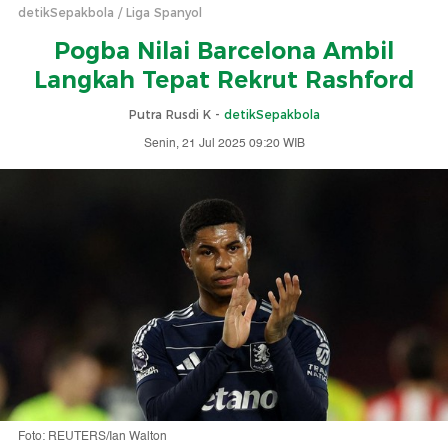
detikSepakbola
Liga Spanyol
Pogba Nilai Barcelona Ambil
Langkah Tepat Rekrut Rashford
Putra Rusdi K -
detikSepakbola
Senin, 21 Jul 2025 09:20 WIB
Foto: REUTERS/Ian Walton