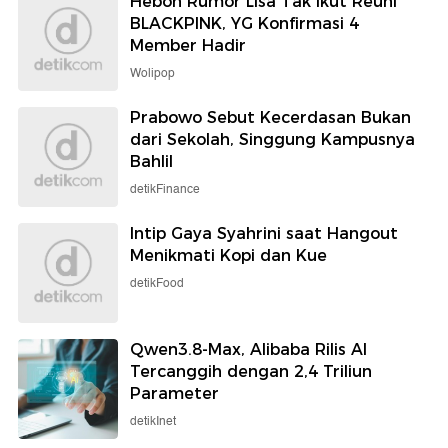
Heboh Rumor Lisa Tak Ikut Reuni
BLACKPINK, YG Konfirmasi 4
Member Hadir
Wolipop
Prabowo Sebut Kecerdasan Bukan
dari Sekolah, Singgung Kampusnya
Bahlil
detikFinance
Intip Gaya Syahrini saat Hangout
Menikmati Kopi dan Kue
detikFood
Qwen3.8-Max, Alibaba Rilis AI
Tercanggih dengan 2,4 Triliun
Parameter
detikInet