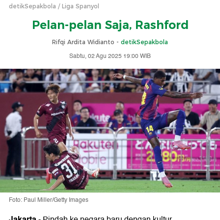
detikSepakbola
Liga Spanyol
Pelan-pelan Saja, Rashford
Rifqi Ardita Widianto -
detikSepakbola
Sabtu, 02 Agu 2025 19:00 WIB
Foto: Paul Miller/Getty Images
Jakarta
-
Pindah ke negara baru dengan kultur