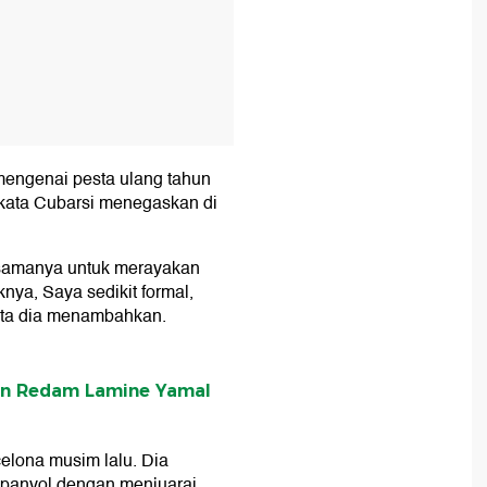
engenai pesta ulang tahun
 kata Cubarsi menegaskan di
ersamanya untuk merayakan
nya, Saya sedikit formal,
ata dia menambahkan.
an Redam Lamine Yamal
elona musim lalu. Dia
panyol dengan menjuarai