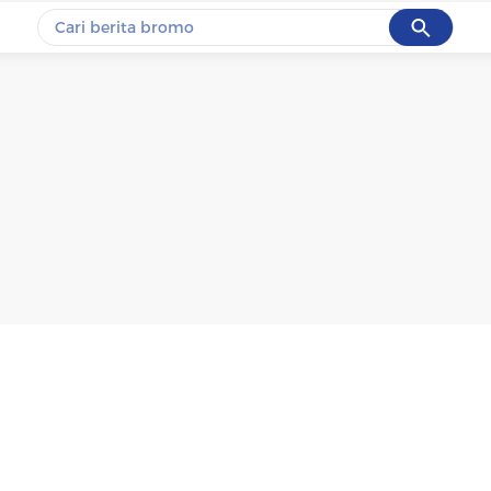
Cancel
Yang sedang ramai dicari
#1
motogp
#2
moto3
#3
bromo
#4
iran
#5
data live draw sgp
Promoted
Terakhir yang dicari
Loading...