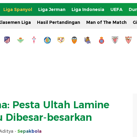
Liga Spanyol
Liga Jerman
Liga Indonesia
UEFA
Dun
Klasemen Liga
Hasil Pertandingan
Man of The Match
G
a: Pesta Ultah Lamine
u Dibesar-besarkan
Aditya -
Sepakbola