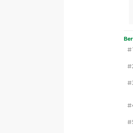
Ber
#
#
#
#
#