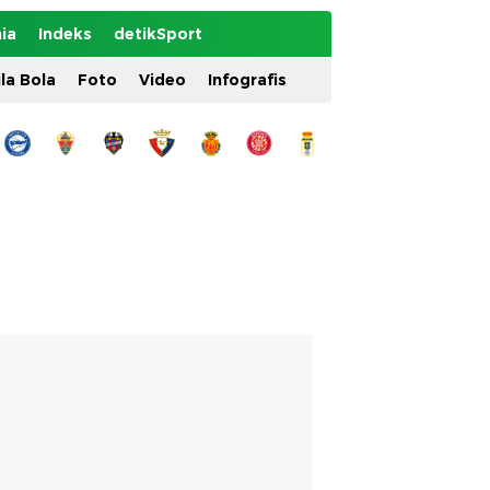
ia
Indeks
detikSport
ila Bola
Foto
Video
Infografis