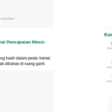
H CONTENT
Ko
mai Pencapaian Messi-
Ko
ng hadir dalam pesta Yamal.
k dibahas di ruang ganti.
Ko
T
Ko