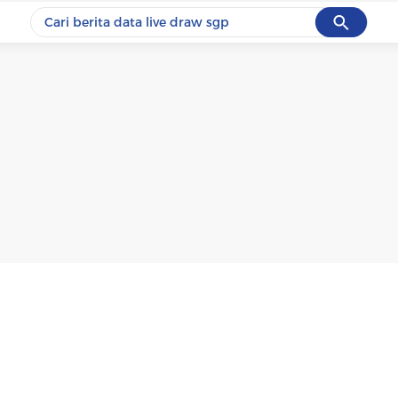
Cancel
Yang sedang ramai dicari
#1
data live draw sgp
#2
iran
#3
senjata
#4
prabowo
#5
gempa hari ini
Promoted
Terakhir yang dicari
Loading...