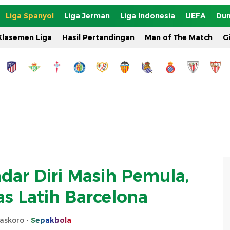
Liga Spanyol
Liga Jerman
Liga Indonesia
UEFA
Dun
Klasemen Liga
Hasil Pertandingan
Man of The Match
G
dar Diri Masih Pemula,
s Latih Barcelona
askoro -
Sepakbola