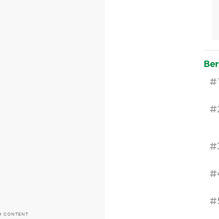
Ber
#
#
#
#
#
H CONTENT