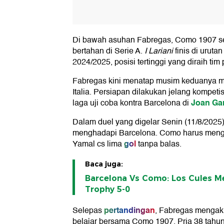
Di bawah asuhan Fabregas, Como 1907 s
bertahan di Serie A.
I Lariani
finis di uruta
2024/2025, posisi tertinggi yang diraih tim
Fabregas kini menatap musim keduanya m
Italia. Persiapan dilakukan jelang kompetis
Joan Ga
laga uji coba kontra Barcelona di
Dalam duel yang digelar Senin (11/8/2025
menghadapi Barcelona. Como harus meng
gol
Yamal cs lima
tanpa balas.
Baca juga:
Barcelona Vs Como: Los Cules 
Trophy 5-0
pertandingan
Selepas
, Fabregas mengaku
belajar bersama Como 1907. Pria 38 tahun