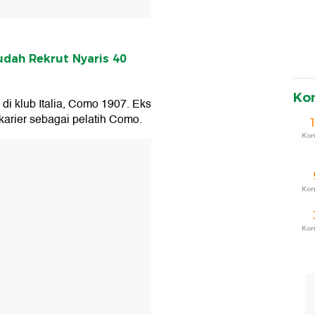
dah Rekrut Nyaris 40
Ko
i klub Italia, Como 1907. Eks
karier sebagai pelatih Como.
Ko
T
Ko
Ko