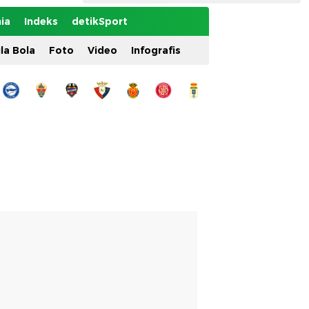
ia
Indeks
detikSport
ila Bola
Foto
Video
Infografis