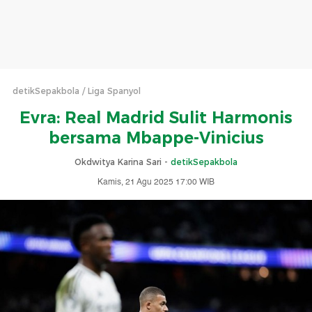
detikSepakbola
Liga Spanyol
Evra: Real Madrid Sulit Harmonis
bersama Mbappe-Vinicius
Okdwitya Karina Sari -
detikSepakbola
Kamis, 21 Agu 2025 17:00 WIB