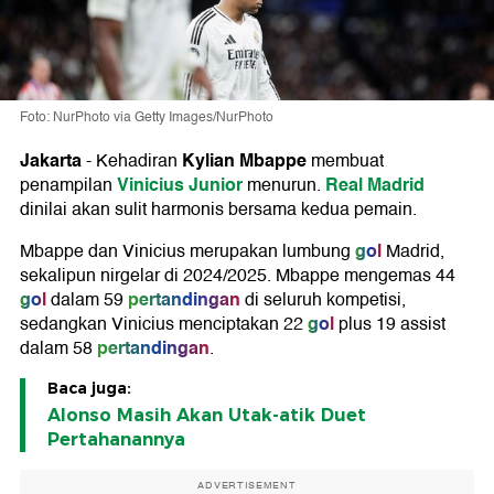
Foto: NurPhoto via Getty Images/NurPhoto
Jakarta
Kylian Mbappe
-
Kehadiran
membuat
Vinicius Junior
Real Madrid
penampilan
menurun.
dinilai akan sulit harmonis bersama kedua pemain.
gol
Mbappe dan Vinicius merupakan lumbung
Madrid,
sekalipun nirgelar di 2024/2025. Mbappe mengemas 44
gol
pertandingan
dalam 59
di seluruh kompetisi,
gol
sedangkan Vinicius menciptakan 22
plus 19 assist
pertandingan
dalam 58
.
Baca juga:
Alonso Masih Akan Utak-atik Duet
Pertahanannya
ADVERTISEMENT