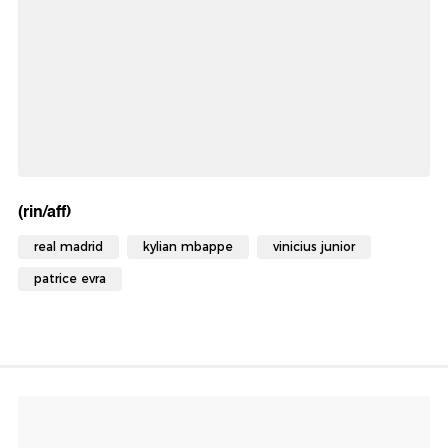
(rin/aff)
real madrid
kylian mbappe
vinicius junior
patrice evra