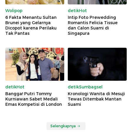
Wolipop
detikHot
6 Fakta Menantu Sultan
Intip Foto Prewedding
Brunei yang Gelarnya
Romantis Felicia Tissue
Dicopot karena Perilaku
dan Calon Suami di
Tak Pantas
Singapura
detikHot
detikSumbagsel
Bangga! Putri Tommy
Kronologi Wanita di Mesuji
Kurniawan Sabet Medali
Tewas Ditembak Mantan
Emas Kompetisi di London
Suami
Selengkapnya