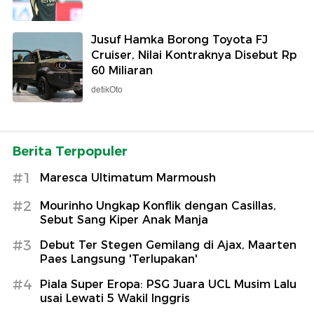
Jusuf Hamka Borong Toyota FJ
Cruiser, Nilai Kontraknya Disebut Rp
60 Miliaran
detikOto
Berita Terpopuler
#1
Maresca Ultimatum Marmoush
#2
Mourinho Ungkap Konflik dengan Casillas,
Sebut Sang Kiper Anak Manja
#3
Debut Ter Stegen Gemilang di Ajax, Maarten
Paes Langsung 'Terlupakan'
#4
Piala Super Eropa: PSG Juara UCL Musim Lalu
usai Lewati 5 Wakil Inggris