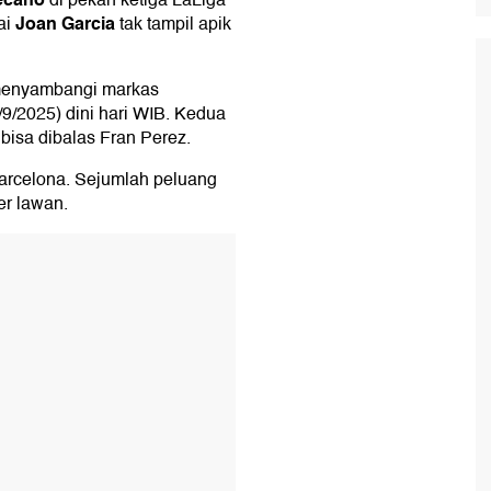
di pekan ketiga LaLiga
Joan Garcia
ai
tak tampil apik
 menyambangi markas
/9/2025) dini hari WIB. Kedua
isa dibalas Fran Perez.
Barcelona. Sejumlah peluang
er lawan.