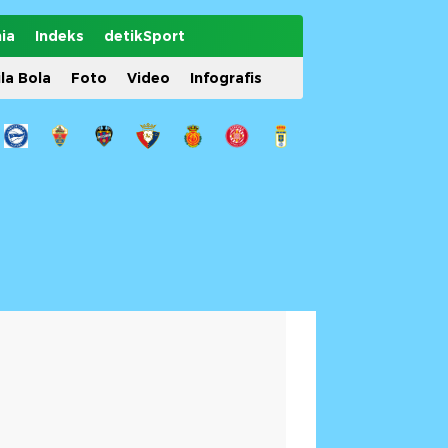
ia
Indeks
detikSport
ila Bola
Foto
Video
Infografis