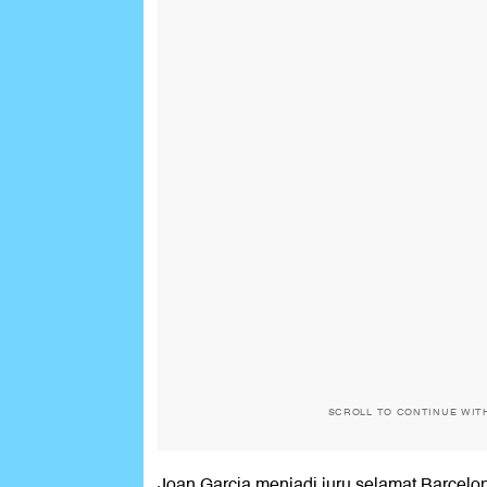
SCROLL TO CONTINUE WIT
Joan Garcia menjadi juru selamat Barcelon