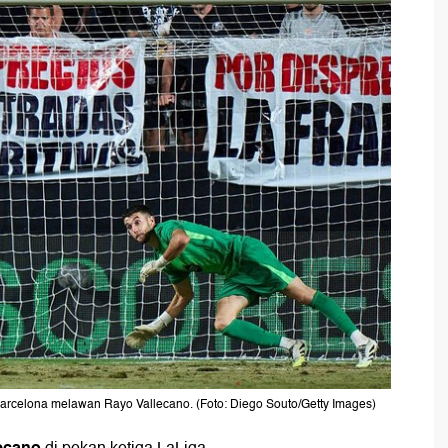
celona melawan Rayo Vallecano. (Foto: Diego Souto/Getty Images)
ecano