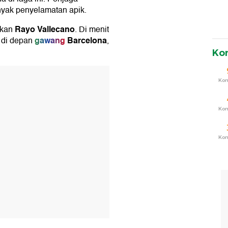
nyak penyelamatan apik.
Rayo Vallecano
tkan
. Di menit
gawang
Barcelona
 di depan
,
Ko
T
Ko
Ko
Ko