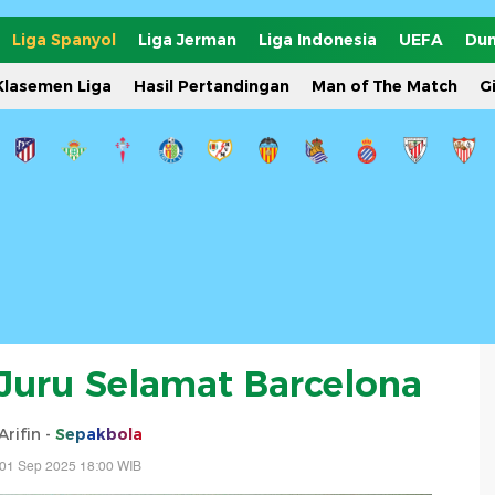
Liga Spanyol
Liga Jerman
Liga Indonesia
UEFA
Dun
Klasemen Liga
Hasil Pertandingan
Man of The Match
G
 Juru Selamat Barcelona
Arifin -
Sepakbola
 01 Sep 2025 18:00 WIB