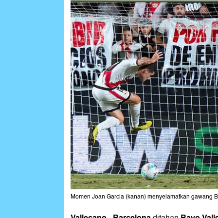
Momen Joan Garcia (kanan) menyelamatkan gawang Bar
Vallecano
Barcelona
Rayo Vall