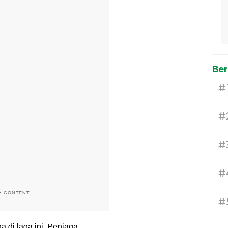
Ber
#
#
#
#
H CONTENT
#
a di laga ini. Penjaga