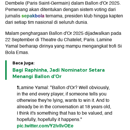
Dembele (Paris Saint-Germain) dalam Ballon d'Or 2025.
Pemenang akan ditentukan dengan sistem voting dari
sepakbola
jurnalis
ternama, presiden klub hingga kapten
dari setiap tim nasional di seluruh dunia.
Malam penghargaan Ballon d'Or 2025 dijadwalkan pada
22 September di Theatre du Chatelet, Paris. Lamine
Yamal berharap dirinya yang mampu mengangkat trofi Si
Bola Emas.
Baca juga:
Bagi Raphinha, Jadi Nominator Setara
Menangi Ballon d'Or
❗️Lamine Yamal: "Ballon d'Or? Well obviously,
in the end every player, if someone tells you
otherwise they're lying, wants to win it. And to
already be in the conversation at 18 years old,
I think it's something that has to be valued, and
hopefully, hopefully it happens."
pic.twitter.com/Y2lvIlvOEe