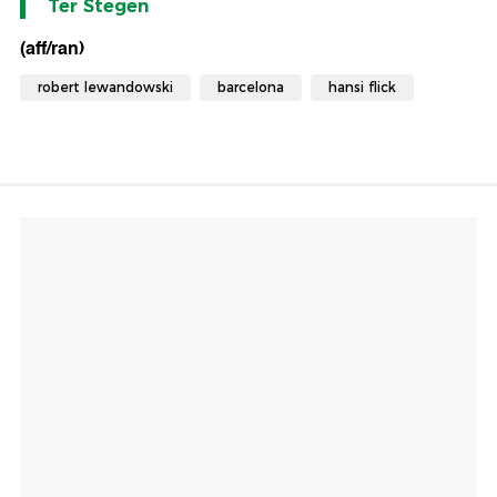
Ter Stegen
(aff/ran)
robert lewandowski
barcelona
hansi flick