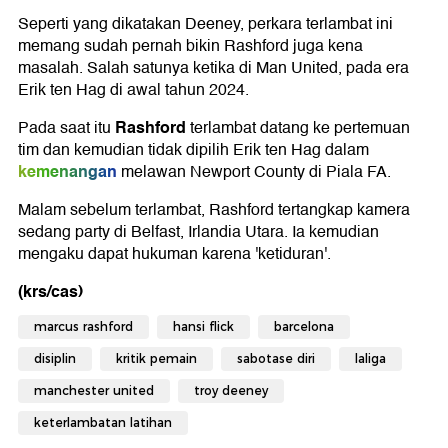
Seperti yang dikatakan Deeney, perkara terlambat ini
memang sudah pernah bikin Rashford juga kena
masalah. Salah satunya ketika di Man United, pada era
Erik ten Hag di awal tahun 2024.
Rashford
Pada saat itu
terlambat datang ke pertemuan
tim dan kemudian tidak dipilih Erik ten Hag dalam
kemenangan
melawan Newport County di Piala FA.
Malam sebelum terlambat, Rashford tertangkap kamera
sedang party di Belfast, Irlandia Utara. Ia kemudian
mengaku dapat hukuman karena 'ketiduran'.
(krs/cas)
marcus rashford
hansi flick
barcelona
disiplin
kritik pemain
sabotase diri
laliga
manchester united
troy deeney
keterlambatan latihan