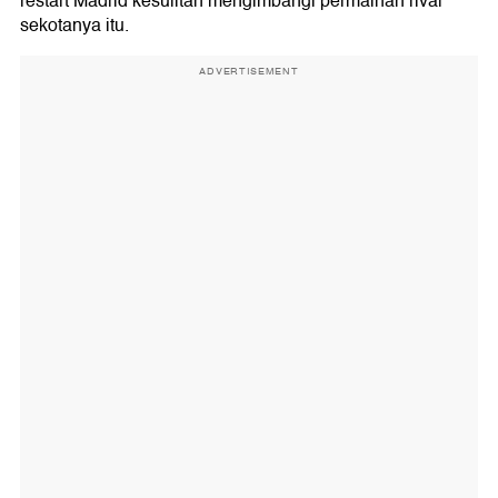
restart Madrid kesulitan mengimbangi permainan rival
sekotanya itu.
ADVERTISEMENT