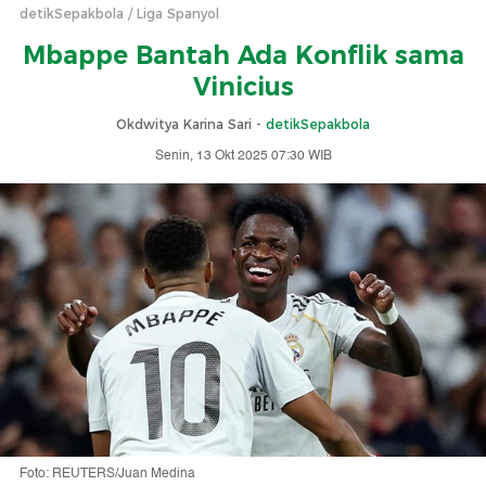
detikSepakbola
Liga Spanyol
Mbappe Bantah Ada Konflik sama
Vinicius
Okdwitya Karina Sari -
detikSepakbola
Senin, 13 Okt 2025 07:30 WIB
Foto: REUTERS/Juan Medina