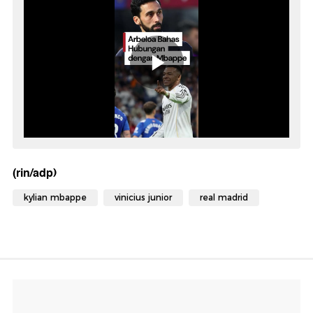
(rin/adp)
kylian mbappe
vinicius junior
real madrid