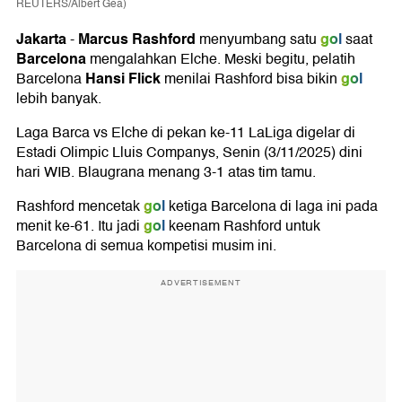
REUTERS/Albert Gea)
Jakarta
Marcus Rashford
gol
-
menyumbang satu
saat
Barcelona
mengalahkan Elche. Meski begitu, pelatih
Hansi Flick
gol
Barcelona
menilai Rashford bisa bikin
lebih banyak.
Laga Barca vs Elche di pekan ke-11 LaLiga digelar di
Estadi Olimpic Lluis Companys, Senin (3/11/2025) dini
hari WIB. Blaugrana menang 3-1 atas tim tamu.
gol
Rashford mencetak
ketiga Barcelona di laga ini pada
gol
menit ke-61. Itu jadi
keenam Rashford untuk
Barcelona di semua kompetisi musim ini.
ADVERTISEMENT