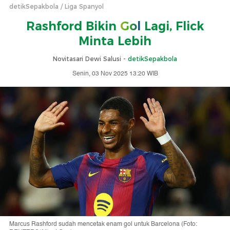
detikSepakbola
Liga Spanyol
Rashford Bikin
Gol
Lagi, Flick
Minta Lebih
Novitasari Dewi Salusi -
detikSepakbola
Senin, 03 Nov 2025 13:20 WIB
Marcus Rashford sudah mencetak enam gol untuk Barcelona (Foto: