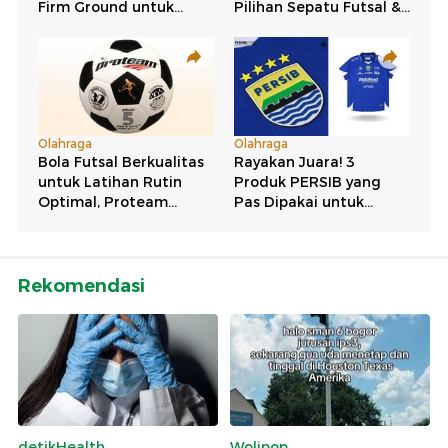
Rekomendasi
detikHealth
Wolipop