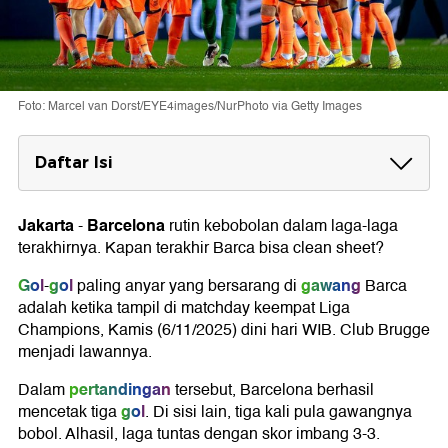
Foto: Marcel van Dorst/EYE4images/NurPhoto via Getty Images
Daftar Isi
Rentetan gawang Barca bobol melulu
Jakarta
Barcelona
-
rutin kebobolan dalam laga-laga
terakhirnya. Kapan terakhir Barca bisa clean sheet?
Gol
gol
gawang
-
paling anyar yang bersarang di
Barca
adalah ketika tampil di matchday keempat Liga
Champions, Kamis (6/11/2025) dini hari WIB. Club Brugge
menjadi lawannya.
pertandingan
Dalam
tersebut, Barcelona berhasil
gol
mencetak tiga
. Di sisi lain, tiga kali pula gawangnya
bobol. Alhasil, laga tuntas dengan skor imbang 3-3.