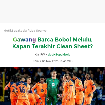
detikSepakbola
Liga Spanyol
Gawang
Barca Bobol Melulu,
Kapan Terakhir Clean Sheet?
Kris FW -
detikSepakbola
Kamis, 06 Nov 2025 18:40 WIB