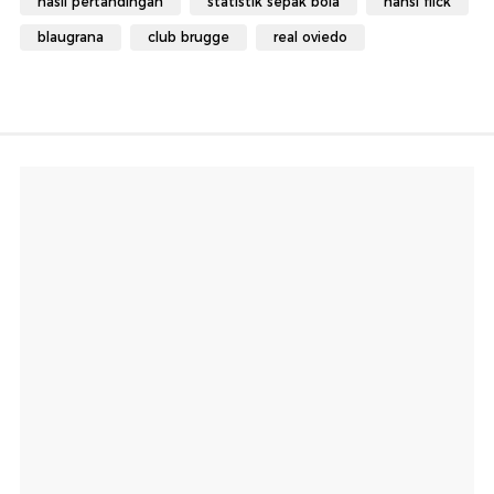
hasil pertandingan
statistik sepak bola
hansi flick
blaugrana
club brugge
real oviedo