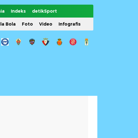
ia
Indeks
detikSport
ila Bola
Foto
Video
Infografis