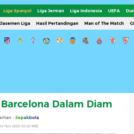
Liga Spanyol
Liga Jerman
Liga Indonesia
UEFA
Dun
Klasemen Liga
Hasil Pertandingan
Man of The Match
G
 Barcelona Dalam Diam
Farhan -
Sepakbola
12 Nov 2025 05:30 WIB