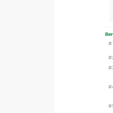
Ber
#
#
#
#
#