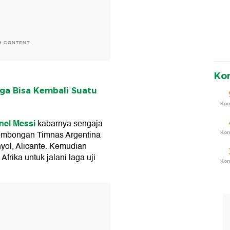
H CONTENT
Ko
ga Bisa Kembali Suatu
Ko
nel Messi
kabarnya sengaja
rombongan Timnas Argentina
Ko
nyol, Alicante. Kemudian
frika untuk jalani laga uji
Ko
T