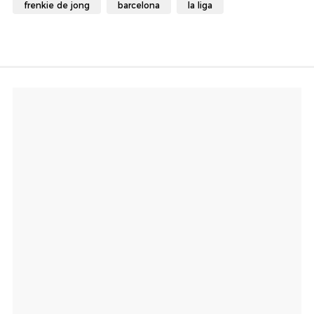
frenkie de jong
barcelona
la liga