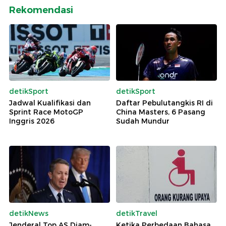
Rekomendasi
detikSport
detikSport
Jadwal Kualifikasi dan
Daftar Pebulutangkis RI di
Sprint Race MotoGP
China Masters, 6 Pasang
Inggris 2026
Sudah Mundur
detikNews
detikTravel
Jenderal Top AS Diam-
Ketika Perbedaan Bahasa