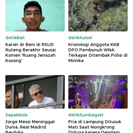
detikBali
detikSulsel
Karier dr Beni di RSUD
Kronologi Anggota KKB
Ruteng Berakhir Seusai
DPO Pembunuh WNA
Komen 'Ruang Jenazah
Terkapar Ditembak Polisi di
Kosong'
Mimika
Sepakbola
detikSumbagsel
Jorge Messi Meninggal
Pria di Lampung Ditusuk
Dunia, Real Madrid
Mati Saat Nongkrong
Berduka
Diduga karena Dendam