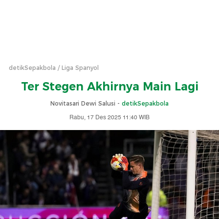
detikSepakbola
Liga Spanyol
Ter Stegen Akhirnya Main Lagi
Novitasari Dewi Salusi -
detikSepakbola
Rabu, 17 Des 2025 11:40 WIB