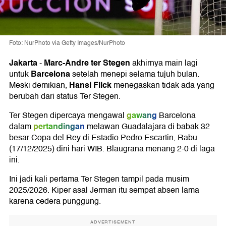
Foto: NurPhoto via Getty Images/NurPhoto
Jakarta
Marc-Andre ter Stegen
-
akhirnya main lagi
Barcelona
untuk
setelah menepi selama tujuh bulan.
Hansi Flick
Meski demikian,
menegaskan tidak ada yang
berubah dari status Ter Stegen.
gawang
Ter Stegen dipercaya mengawal
Barcelona
pertandingan
dalam
melawan Guadalajara di babak 32
besar Copa del Rey di Estadio Pedro Escartin, Rabu
(17/12/2025) dini hari WIB. Blaugrana menang 2-0 di laga
ini.
Ini jadi kali pertama Ter Stegen tampil pada musim
2025/2026. Kiper asal Jerman itu sempat absen lama
karena cedera punggung.
ADVERTISEMENT