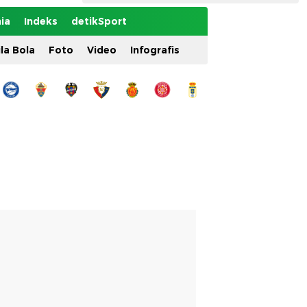
ia
Indeks
detikSport
ila Bola
Foto
Video
Infografis