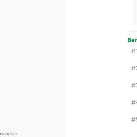
Ber
#
#
#
#
#
H CONTENT