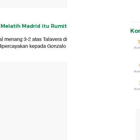
 Melatih Madrid itu Rumit
Ko
al menang 3-2 atas Talavera di
 dipercayakan kepada Gonzalo
Ko
T
Ko
Ko