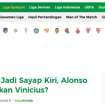
Liga Spanyol
Liga Jerman
Liga Indonesia
UEFA
Dun
Klasemen Liga
Hasil Pertandingan
Man of The Match
G
adi Sayap Kiri, Alonso
kan Vinicius?
Rusdi K -
Sepakbola