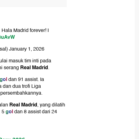
 Hala Madrid forever! I
y3uAvW
sal)
January 1, 2026
ulai masuk tim inti pada
Real Madrid
ini serang
.
gol
dan 91 assist. Ia
dan dua trofi Liga
dipersembahkannya.
Real Madrid
alan
, yang dilatih
gol
 5
dan 8 assist dari 24