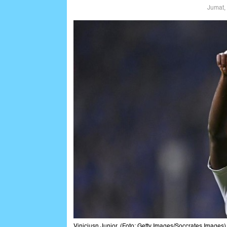
Jumat,
Viniciusn Junior. (Foto: Getty Images/Soccrates Images)