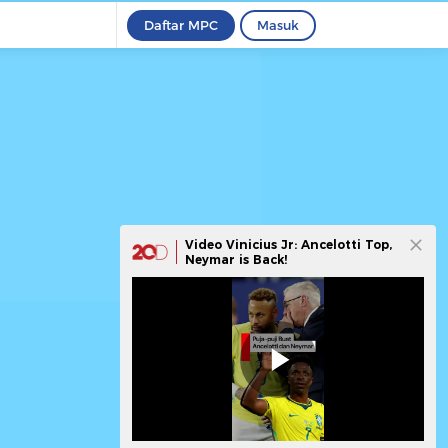
Daftar MPC
Masuk
Video Vinicius Jr: Ancelotti Top,
Neymar is Back!