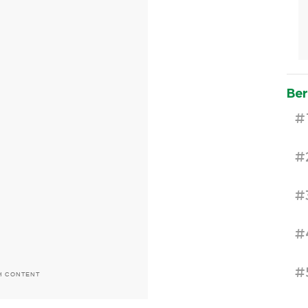
Ber
#
#
#
#
#
H CONTENT