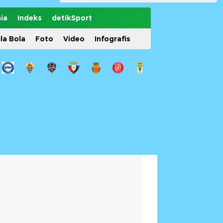
ia
Indeks
detikSport
ila Bola
Foto
Video
Infografis