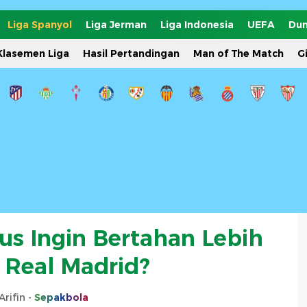
Liga Spanyol
Liga Jerman
Liga Indonesia
UEFA
Dun
Klasemen Liga
Hasil Pertandingan
Man of The Match
G
ius Ingin Bertahan Lebih
 Real Madrid?
Arifin -
Sepakbola