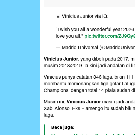
🚨 Vinícius Junior via IG:
"I wish you all a wonderful year 2026.
pic.twitter.com/ZJ9Q
love you all."
— Madrid Universal (@MadridUniver
Vinicius Junior
, yang dibeli pada 2017, m
musim 2018/2019. Ia kini jadi andalan di l
Vinicius punya catatan 346 laga, bikin 111
membantu memenangkan tiga gelar LaLiga 
Champions, dengan total 14 piala sudah 
Vinicius Junior
Musim ini,
masih jadi and
Xabi Alonso. Eks Flamengo itu sudah bikin
laga.
Baca juga: