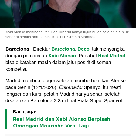
Xabi Alonso meninggalkan Real Madrid hanya tujuh bulan setelah ditunjuk
sebagai pelatih baru. (Foto: REUTERS/Pablo Morano)
Barcelona
Barcelona
Deco
-
Direktur
,
, tak menyangka
Xabi Alonso
Real Madrid
dengan pemecatan
. Padahal
bisa dikatakan masih dalam jalur positif di semua
kompetisi.
Madrid membuat geger setelah memberhentikan Alonso
pada Senin (12/1/2026).
Entrenador
Spanyol itu mesti
lengser dari kursi pelatih Madrid hanya sehari setelah
dikalahkan Barcelona 2-3 di final Piala Super Spanyol.
Baca juga:
Real Madrid dan Xabi Alonso Berpisah,
Omongan Mourinho Viral Lagi