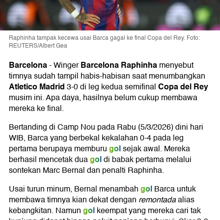
Raphinha tampak kecewa usai Barca gagal ke final Copa del Rey. Foto:
REUTERS/Albert Gea
Barcelona
Barcelona Raphinha
-
Winger
menyebut
timnya sudah tampil habis-habisan saat menumbangkan
Atletico Madrid
Copa del Rey
3-0 di leg kedua semifinal
musim ini. Apa daya, hasilnya belum cukup membawa
mereka ke final.
Bertanding di Camp Nou pada Rabu (5/3/2026) dini hari
WIB, Barca yang berbekal kekalahan 0-4 pada leg
gol
pertama berupaya memburu
sejak awal. Mereka
gol
berhasil mencetak dua
di babak pertama melalui
sontekan Marc Bernal dan penalti Raphinha.
gol
Usai turun minum, Bernal menambah
Barca untuk
membawa timnya kian dekat dengan
remontada
alias
gol
kebangkitan. Namun
keempat yang mereka cari tak