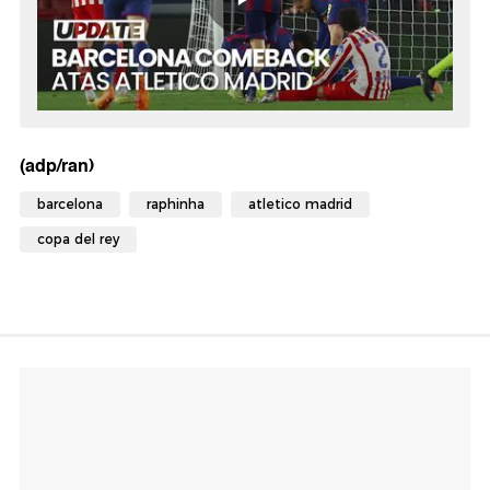
(adp/ran)
barcelona
raphinha
atletico madrid
copa del rey