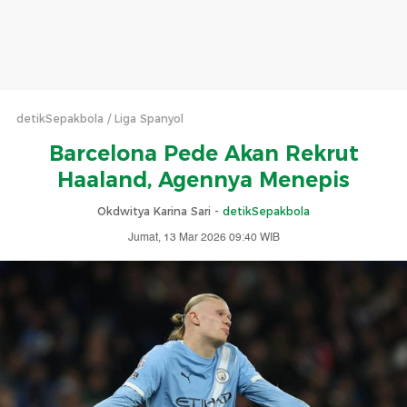
detikSepakbola
Liga Spanyol
Barcelona Pede Akan Rekrut
Haaland, Agennya Menepis
Okdwitya Karina Sari -
detikSepakbola
Jumat, 13 Mar 2026 09:40 WIB