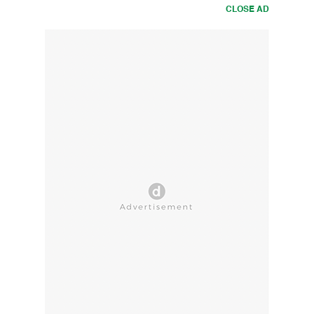
CLOSE AD