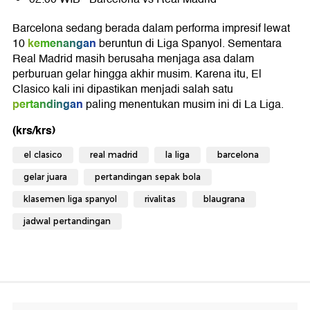
Barcelona sedang berada dalam performa impresif lewat
kemenangan
10
beruntun di Liga Spanyol. Sementara
Real Madrid masih berusaha menjaga asa dalam
perburuan gelar hingga akhir musim. Karena itu, El
Clasico kali ini dipastikan menjadi salah satu
pertandingan
paling menentukan musim ini di La Liga.
(krs/krs)
el clasico
real madrid
la liga
barcelona
gelar juara
pertandingan sepak bola
klasemen liga spanyol
rivalitas
blaugrana
jadwal pertandingan