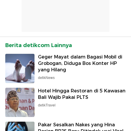
Berita detikcom Lainnya
Geger Mayat dalam Bagasi Mobil di
Grobogan, Diduga Bos Konter HP
yang Hilang
detikNews
Hotel Hingga Restoran di 5 Kawasan
Bali Wajib Pakai PLTS
detikTravel
Pakar Sesalkan Nakes yang Hina