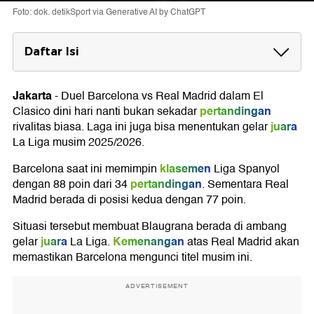
Foto: dok. detikSport via Generative AI by ChatGPT
Daftar Isi
Skenario Juara Barcelona
Jakarta
-
Duel
Barcelona
vs
Real Madrid
dalam El
Klasemen Liga Spanyol (4 besar)
pertandingan
Clasico dini hari nanti bukan sekadar
Kapan El Clasico Barcelona vs Real Madrid?
juara
rivalitas biasa. Laga ini juga bisa menentukan gelar
La Liga
musim 2025/2026.
Jadwal El Clasico
klasemen
Barcelona saat ini memimpin
Liga Spanyol
pertandingan
dengan 88 poin dari 34
. Sementara Real
Madrid berada di posisi kedua dengan 77 poin.
Situasi tersebut membuat Blaugrana berada di ambang
juara
Kemenangan
gelar
La Liga.
atas Real Madrid akan
memastikan Barcelona mengunci titel musim ini.
ADVERTISEMENT