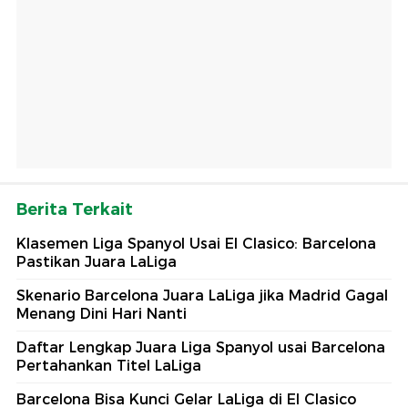
Berita Terkait
Klasemen Liga Spanyol Usai El Clasico: Barcelona
Pastikan Juara LaLiga
Skenario Barcelona Juara LaLiga jika Madrid Gagal
Menang Dini Hari Nanti
Daftar Lengkap Juara Liga Spanyol usai Barcelona
Pertahankan Titel LaLiga
Barcelona Bisa Kunci Gelar LaLiga di El Clasico