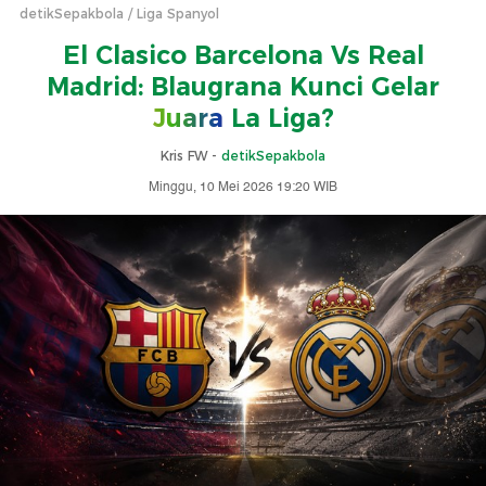
detikSepakbola
Liga Spanyol
El Clasico Barcelona Vs Real
Madrid: Blaugrana Kunci Gelar
Juara
La Liga?
Kris FW -
detikSepakbola
Minggu, 10 Mei 2026 19:20 WIB