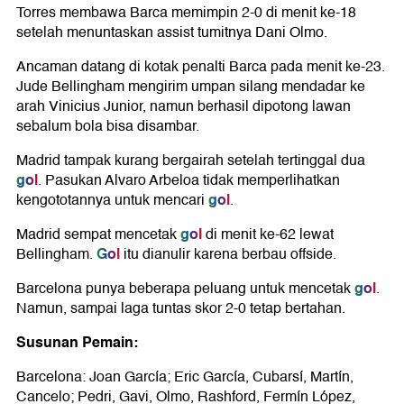
Torres membawa Barca memimpin 2-0 di menit ke-18
setelah menuntaskan assist tumitnya Dani Olmo.
Ancaman datang di kotak penalti Barca pada menit ke-23.
Jude Bellingham mengirim umpan silang mendadar ke
arah Vinicius Junior, namun berhasil dipotong lawan
sebalum bola bisa disambar.
Madrid tampak kurang bergairah setelah tertinggal dua
gol
. Pasukan Alvaro Arbeloa tidak memperlihatkan
gol
kengototannya untuk mencari
.
gol
Madrid sempat mencetak
di menit ke-62 lewat
Gol
Bellingham.
itu dianulir karena berbau offside.
gol
Barcelona punya beberapa peluang untuk mencetak
.
Namun, sampai laga tuntas skor 2-0 tetap bertahan.
Susunan Pemain:
Barcelona: Joan García; Eric García, Cubarsí, Martín,
Cancelo; Pedri, Gavi, Olmo, Rashford, Fermín López,