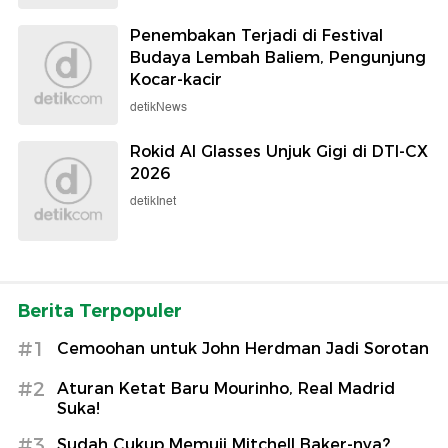
Penembakan Terjadi di Festival
Budaya Lembah Baliem, Pengunjung
Kocar-kacir
detikNews
Rokid AI Glasses Unjuk Gigi di DTI-CX
2026
detikInet
Berita Terpopuler
#1
Cemoohan untuk John Herdman Jadi Sorotan
#2
Aturan Ketat Baru Mourinho, Real Madrid
Suka!
#3
Sudah Cukup Memuji Mitchell Baker-nya?