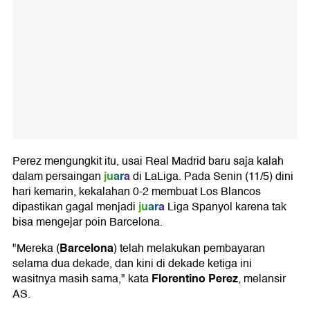
Perez mengungkit itu, usai Real Madrid baru saja kalah
juara
dalam persaingan
di LaLiga. Pada Senin (11/5) dini
hari kemarin, kekalahan 0-2 membuat Los Blancos
juara
dipastikan gagal menjadi
Liga Spanyol karena tak
bisa mengejar poin Barcelona.
Barcelona
"Mereka (
) telah melakukan pembayaran
selama dua dekade, dan kini di dekade ketiga ini
Florentino Perez
wasitnya masih sama," kata
, melansir
AS.