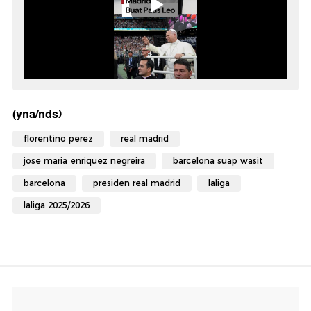
(yna/nds)
florentino perez
real madrid
jose maria enriquez negreira
barcelona suap wasit
barcelona
presiden real madrid
laliga
laliga 2025/2026