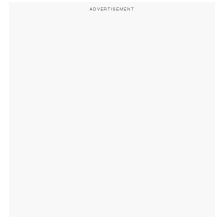
ADVERTISEMENT