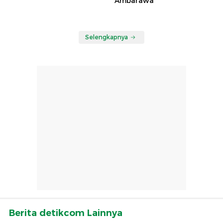
Ambarawa
Selengkapnya
Berita detikcom Lainnya