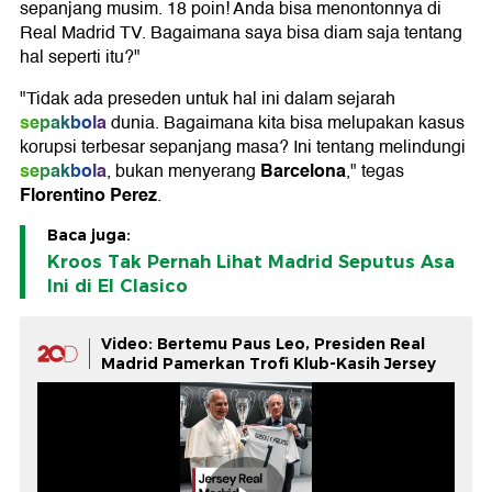
sepanjang musim. 18 poin! Anda bisa menontonnya di
Real Madrid TV. Bagaimana saya bisa diam saja tentang
hal seperti itu?"
"Tidak ada preseden untuk hal ini dalam sejarah
sepakbola
dunia. Bagaimana kita bisa melupakan kasus
korupsi terbesar sepanjang masa? Ini tentang melindungi
sepakbola
Barcelona
, bukan menyerang
," tegas
Florentino Perez
.
Baca juga:
Kroos Tak Pernah Lihat Madrid Seputus Asa
Ini di El Clasico
Video: Bertemu Paus Leo, Presiden Real
Madrid Pamerkan Trofi Klub-Kasih Jersey