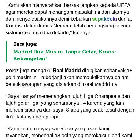
"Kami akan menyerahkan berkas lengkap kepada UEFA
agar mereka dapat menangani masalah ini dari akarnya
sepakbola
dan menyelesaikannya demi kebaikan
dunia.
Korupsi dalam kasus Negreira telah berlangsung secara
sistemik selama dua dekade," katanya.
Baca juga:
Madrid Dua Musim Tanpa Gelar, Kroos:
Kebangetan!
Real Madrid
Perez juga mengaku
dirugikan sebanyak 18
poin musim ini. Ia berjanji akan membuktikannya dalam
bentuk tayangan yang disiarkan di Real Madrid TV.
"Saya 'hanya' memenangkan tujuh Liga Champions dan
tujuh gelar liga, yang seharusnya 14 karena yang lain
mencuri sisanya dari saya. Siapa yang tidak kesal dengan
itu?" katanya berapi-api.
"Kami telah menyiapkan video yang akan kami
tayangkan, mengenai 18 poin yang mereka curi dari kami