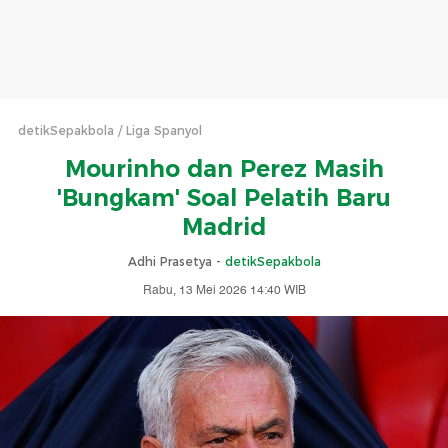
detikSepakbola
Liga Spanyol
Mourinho dan Perez Masih
'Bungkam' Soal Pelatih Baru
Madrid
Adhi Prasetya -
detikSepakbola
Rabu, 13 Mei 2026 14:40 WIB