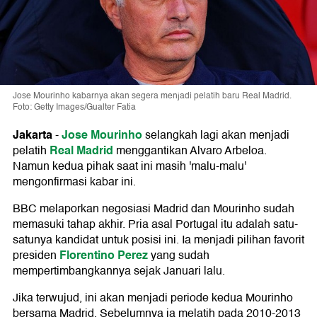
Jose Mourinho kabarnya akan segera menjadi pelatih baru Real Madrid.
Foto: Getty Images/Gualter Fatia
Jakarta
Jose Mourinho
-
selangkah lagi akan menjadi
Real Madrid
pelatih
menggantikan Alvaro Arbeloa.
Namun kedua pihak saat ini masih 'malu-malu'
mengonfirmasi kabar ini.
BBC melaporkan negosiasi Madrid dan Mourinho sudah
memasuki tahap akhir. Pria asal Portugal itu adalah satu-
satunya kandidat untuk posisi ini. Ia menjadi pilihan favorit
Florentino Perez
presiden
yang sudah
mempertimbangkannya sejak Januari lalu.
Jika terwujud, ini akan menjadi periode kedua Mourinho
bersama Madrid. Sebelumnya ia melatih pada 2010-2013