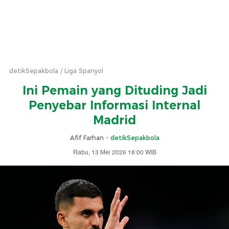
detikSepakbola
Liga Spanyol
Ini Pemain yang Dituding Jadi
Penyebar Informasi Internal
Madrid
Afif Farhan -
detikSepakbola
Rabu, 13 Mei 2026 18:00 WIB