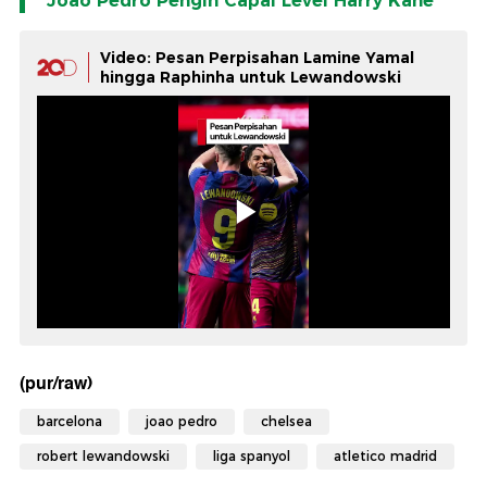
Joao Pedro Pengin Capai Level Harry Kane
Video: Pesan Perpisahan Lamine Yamal
hingga Raphinha untuk Lewandowski
(pur/raw)
barcelona
joao pedro
chelsea
robert lewandowski
liga spanyol
atletico madrid