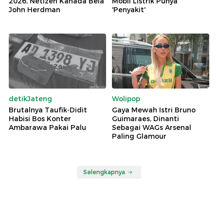
2026, Netizen Kanada Bela
Mobil Listrik Punya
John Herdman
'Penyakit'
detikJateng
Wolipop
Brutalnya Taufik-Didit
Gaya Mewah Istri Bruno
Habisi Bos Konter
Guimaraes, Dinanti
Ambarawa Pakai Palu
Sebagai WAGs Arsenal
Paling Glamour
Selengkapnya