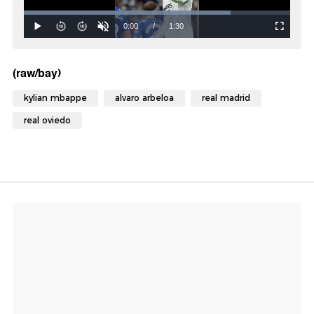
(raw/bay)
kylian mbappe
alvaro arbeloa
real madrid
real oviedo