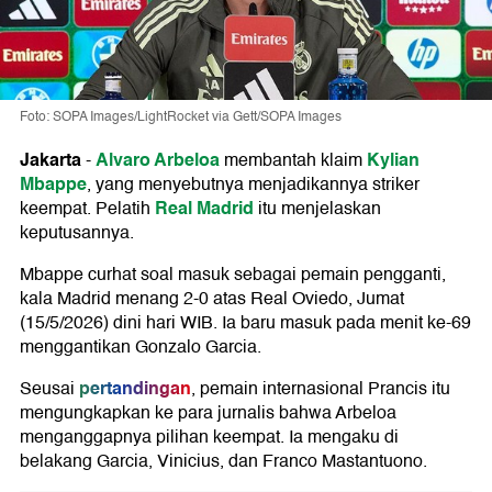
Foto: SOPA Images/LightRocket via Gett/SOPA Images
Jakarta
Alvaro Arbeloa
Kylian
-
membantah klaim
Mbappe
, yang menyebutnya menjadikannya striker
Real Madrid
keempat. Pelatih
itu menjelaskan
keputusannya.
Mbappe curhat soal masuk sebagai pemain pengganti,
kala Madrid menang 2-0 atas Real Oviedo, Jumat
(15/5/2026) dini hari WIB. Ia baru masuk pada menit ke-69
menggantikan Gonzalo Garcia.
pertandingan
Seusai
, pemain internasional Prancis itu
mengungkapkan ke para jurnalis bahwa Arbeloa
menganggapnya pilihan keempat. Ia mengaku di
belakang Garcia, Vinicius, dan Franco Mastantuono.