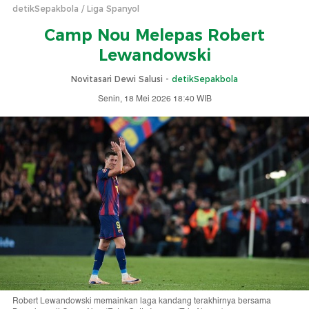
detikSepakbola
Liga Spanyol
Camp Nou Melepas Robert
Lewandowski
Novitasari Dewi Salusi -
detikSepakbola
Senin, 18 Mei 2026 18:40 WIB
Robert Lewandowski memainkan laga kandang terakhirnya bersama