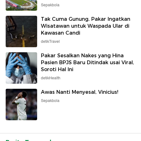
Sepakbola
Tak Cuma Gunung, Pakar Ingatkan
Wisatawan untuk Waspada Ular di
Kawasan Candi
detikTravel
Pakar Sesalkan Nakes yang Hina
Pasien BPJS Baru Ditindak usai Viral,
Soroti Hal Ini
detikHealth
Awas Nanti Menyesal, Vinicius!
Sepakbola