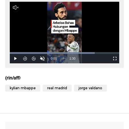
(rin/aff)
kylian mbappe
real madrid
jorge valdano