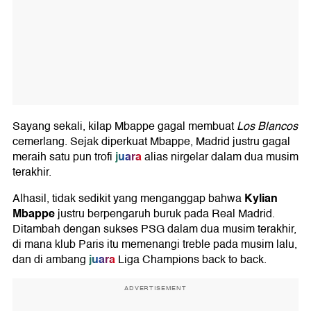
Sayang sekali, kilap Mbappe gagal membuat
Los Blancos
cemerlang. Sejak diperkuat Mbappe, Madrid justru gagal
juara
meraih satu pun trofi
alias nirgelar dalam dua musim
terakhir.
Kylian
Alhasil, tidak sedikit yang menganggap bahwa
Mbappe
justru berpengaruh buruk pada Real Madrid.
Ditambah dengan sukses PSG dalam dua musim terakhir,
di mana klub Paris itu memenangi treble pada musim lalu,
juara
dan di ambang
Liga Champions back to back.
ADVERTISEMENT