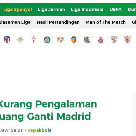
Liga Spanyol
Liga Jerman
Liga Indonesia
UEFA
Dun
Klasemen Liga
Hasil Pertandingan
Man of The Match
G
 Kurang Pengalaman
ang Ganti Madrid
Dewi Salusi -
Sepakbola