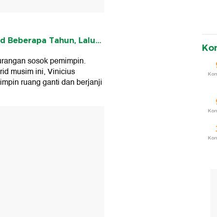
d Beberapa Tahun, Lalu...
Ko
kurangan sosok pemimpin.
id musim ini, Vinicius
Ko
pin ruang ganti dan berjanji
Ko
T
Ko