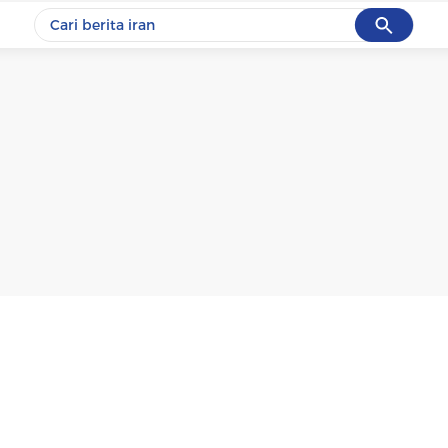
Cancel
Yang sedang ramai dicari
#1
data live draw sgp
#2
piala presiden 2026
#3
prabowo
#4
iran
#5
gempa hari ini
Promoted
Terakhir yang dicari
Loading...