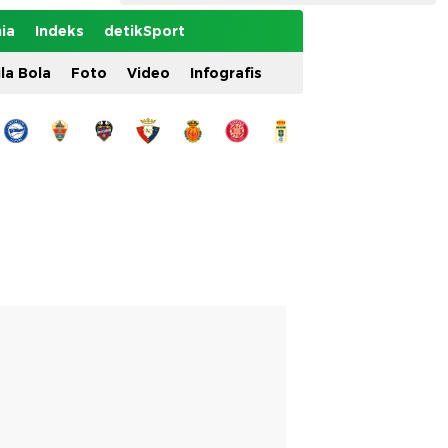
ia
Indeks
detikSport
ila Bola
Foto
Video
Infografis