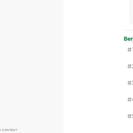
Ber
#
#
#
#
#
H CONTENT