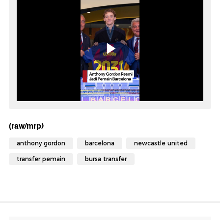
(raw/mrp)
anthony gordon
barcelona
newcastle united
transfer pemain
bursa transfer