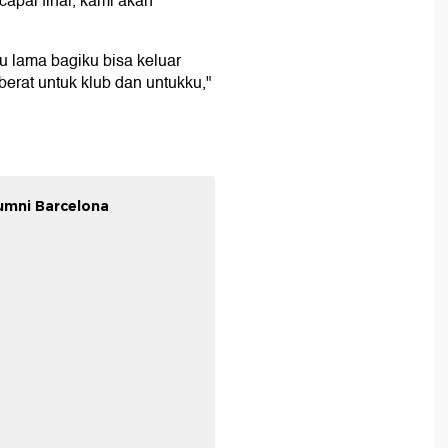
apai final, kami akan
tu lama bagiku bisa keluar
berat untuk klub dan untukku,"
mni Barcelona