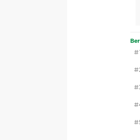
Ber
#
#
#
#
#