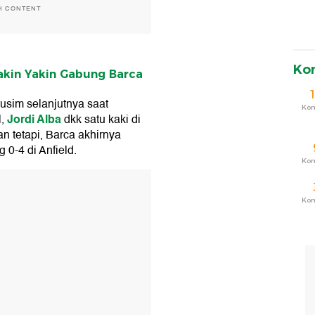
H CONTENT
Ko
akin Yakin Gabung Barca
sim selanjutnya saat
Ko
Jordi Alba
l,
dkk satu kaki di
n tetapi, Barca akhirnya
 0-4 di Anfield.
Ko
T
Ko