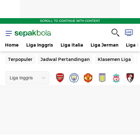
SCROLL TO CONTINUE WITH CONTENT
Home
Liga Inggris
Liga Italia
Liga Jerman
Liga 
Terpopuler
Jadwal Pertandingan
Klasemen Liga