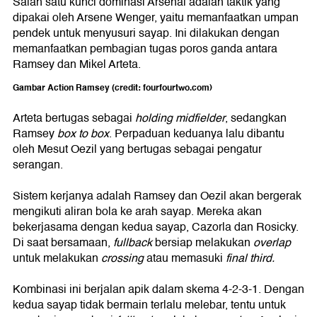
Salah satu kunci dominasi Arsenal adalah taktik yang
dipakai oleh Arsene Wenger, yaitu memanfaatkan umpan
pendek untuk menyusuri sayap. Ini dilakukan dengan
memanfaatkan pembagian tugas poros ganda antara
Ramsey dan Mikel Arteta.
Gambar Action Ramsey (credit: fourfourtwo.com)
Arteta bertugas sebagai
holding midfielder
, sedangkan
Ramsey
box to box
. Perpaduan keduanya lalu dibantu
oleh Mesut Oezil yang bertugas sebagai pengatur
serangan.
Sistem kerjanya adalah Ramsey dan Oezil akan bergerak
mengikuti aliran bola ke arah sayap. Mereka akan
bekerjasama dengan kedua sayap, Cazorla dan Rosicky.
Di saat bersamaan,
fullback
bersiap melakukan
overlap
untuk melakukan
crossing
atau memasuki
final third.
Kombinasi ini berjalan apik dalam skema 4-2-3-1. Dengan
kedua sayap tidak bermain terlalu melebar, tentu untuk