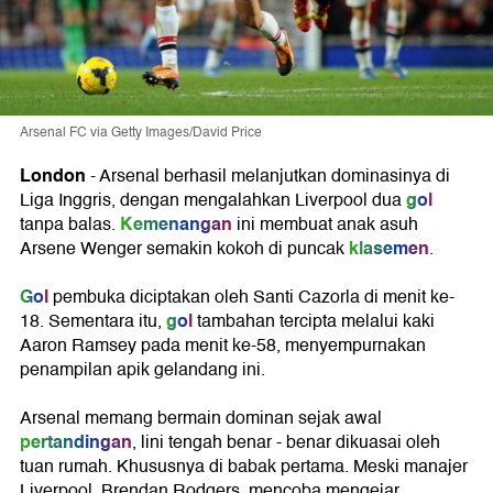
Arsenal FC via Getty Images/David Price
London
- Arsenal berhasil melanjutkan dominasinya di
gol
Liga Inggris, dengan mengalahkan Liverpool dua
Kemenangan
tanpa balas.
ini membuat anak asuh
klasemen
Arsene Wenger semakin kokoh di puncak
.
Gol
pembuka diciptakan oleh Santi Cazorla di menit ke-
gol
18. Sementara itu,
tambahan tercipta melalui kaki
Aaron Ramsey pada menit ke-58, menyempurnakan
penampilan apik gelandang ini.
Arsenal memang bermain dominan sejak awal
pertandingan
, lini tengah benar - benar dikuasai oleh
tuan rumah. Khususnya di babak pertama. Meski manajer
Liverpool, Brendan Rodgers, mencoba mengejar