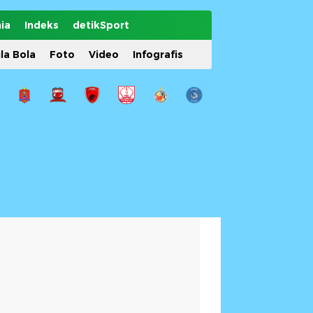
ia
Indeks
detikSport
ila Bola
Foto
Video
Infografis