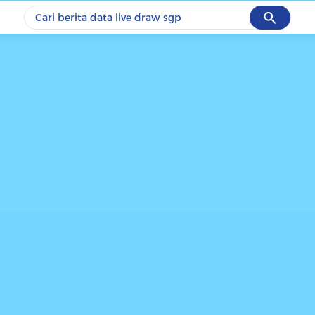
Cancel
Yang sedang ramai dicari
#1
data live draw sgp
#2
piala presiden 2026
#3
prabowo
#4
iran
#5
gempa hari ini
Promoted
Terakhir yang dicari
Loading...