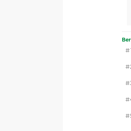
Ber
#
#
#
#
#