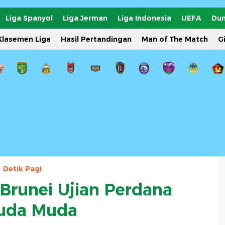
Liga Spanyol
Liga Jerman
Liga Indonesia
UEFA
Dun
Klasemen Liga
Hasil Pertandingan
Man of The Match
G
Detik Pagi
 Brunei Ujian Perdana
uda Muda