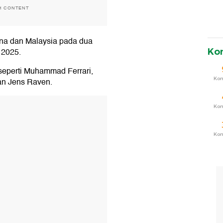
H CONTENT
pina dan Malaysia pada dua
 2025.
Ko
eperti Muhammad Ferrari,
Ko
dan Jens Raven.
T
Ko
Ko