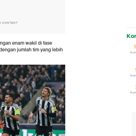
H CONTENT
Ko
engan enam wakil di fase
 dengan jumlah tim yang lebih
Ko
Ko
Ko