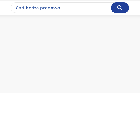
Cancel
Yang sedang ramai dicari
#1
data live draw sgp
#2
iran
#3
senjata
#4
prabowo
#5
gempa hari ini
Promoted
Terakhir yang dicari
Loading...