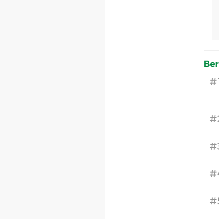
Ber
#
#
#
#
#