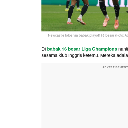
Newcastle lolos via babak playoff 16 besar (Foto: A
babak 16 besar Liga Champions
Di
nanti
sesama klub Inggris ketemu. Mereka adal
ADVERTISEMEN