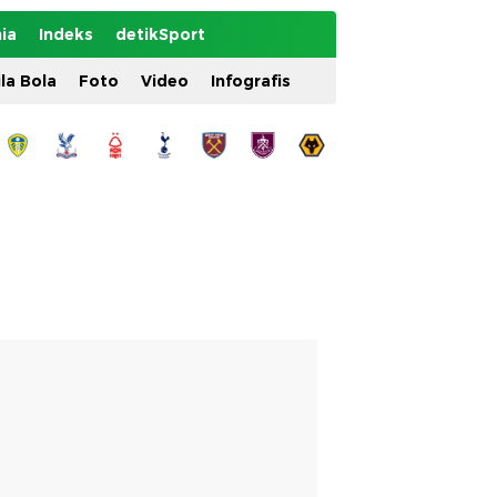
ia
Indeks
detikSport
ila Bola
Foto
Video
Infografis