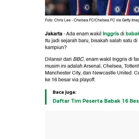
Foto: Chris Lee - Chelsea FC/Chelsea FC via Getty Ima
Jakarta
Inggris
babak
-
Ada enam wakil
di
Itu jadi sejarah baru, bisakah salah satu d
kampiun?
Dilansir dari
BBC
, enam wakil Inggris di f
musim ini adalah Arsenal, Chelsea, Totten
Manchester City, dan Newcastle United. 
ke 16 besar via playoff.
Baca juga:
Daftar Tim Peserta Babak 16 Be