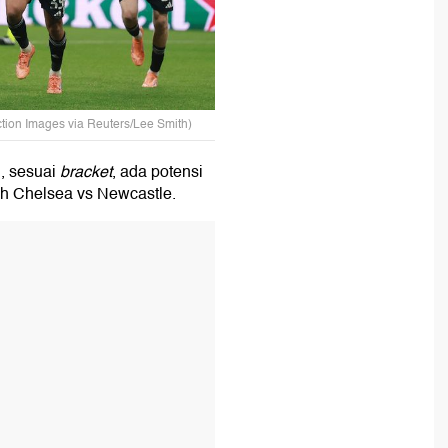
ction Images via Reuters/Lee Smith)
, sesuai
bracket
, ada potensi
ah Chelsea vs Newcastle.
T