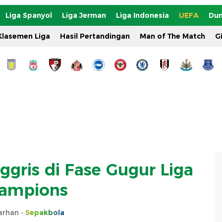
Liga Spanyol
Liga Jerman
Liga Indonesia
UEFA
Dun
Klasemen Liga
Hasil Pertandingan
Man of The Match
G
ggris di Fase Gugur Liga
ampions
Farhan -
Sepakbola