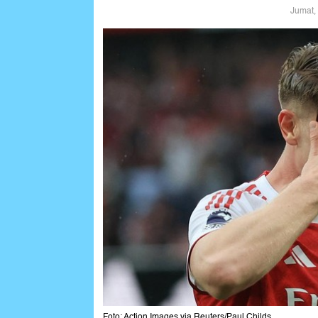
Jumat,
Foto: Action Images via Reuters/Paul Childs