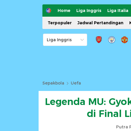
Home
Liga Inggris
Liga Italia
Terpopuler
Jadwal Pertandingan
Sepakbola
Uefa
Legenda MU: Gyok
di Final
Putra 