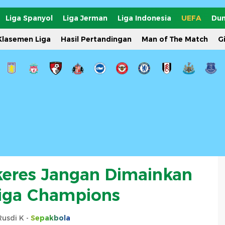
Liga Spanyol
Liga Jerman
Liga Indonesia
UEFA
Dun
Klasemen Liga
Hasil Pertandingan
Man of The Match
G
eres Jangan Dimainkan
 Liga Champions
Rusdi K -
Sepakbola