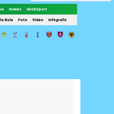
ia
Indeks
detikSport
ila Bola
Foto
Video
Infografis