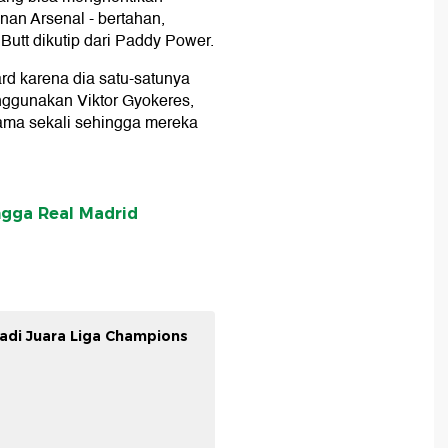
nan Arsenal - bertahan,
 Butt dikutip dari Paddy Power.
d karena dia satu-satunya
nggunakan Viktor Gyokeres,
sama sekali sehingga mereka
ngga Real Madrid
Jadi Juara Liga Champions