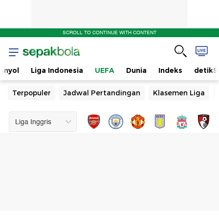
SCROLL TO CONTINUE WITH CONTENT
anyol
Liga Indonesia
UEFA
Dunia
Indeks
detikS
Terpopuler
Jadwal Pertandingan
Klasemen Liga