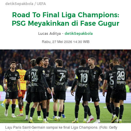
detikSepakbola
UEFA
Road To Final Liga Champions:
PSG Meyakinkan di Fase Gugur
Lucas Aditya -
detikSepakbola
Rabu, 27 Mei 2026 14:30 WIB
Laju Paris Saint-Germain sampai ke final Liga Champions. (Foto: Getty