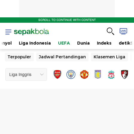
SCROLL TO CONTINUE WITH CONTENT
anyol
Liga Indonesia
UEFA
Dunia
Indeks
detikS
Terpopuler
Jadwal Pertandingan
Klasemen Liga