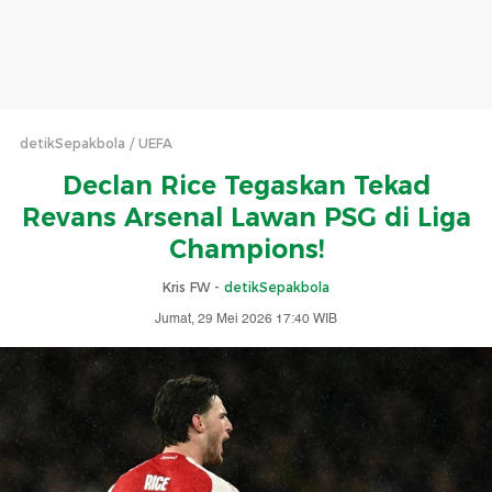
detikSepakbola
UEFA
Declan Rice Tegaskan Tekad
Revans Arsenal Lawan PSG di Liga
Champions!
Kris FW -
detikSepakbola
Jumat, 29 Mei 2026 17:40 WIB