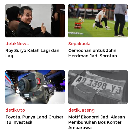
detikNews
Sepakbola
Roy Suryo Kalah Lagi dan
Cemoohan untuk John
Lagi
Herdman Jadi Sorotan
detikOto
detikJateng
Toyota: Punya Land Cruiser
Motif Ekonomi Jadi Alasan
Itu Investasi!
Pembunuhan Bos Konter
Ambarawa