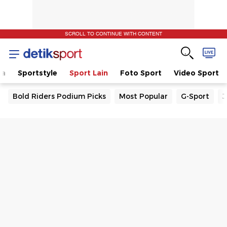
SCROLL TO CONTINUE WITH CONTENT
la
Sportstyle
Sport Lain
Foto Sport
Video Sport
Bold Riders Podium Picks
Most Popular
G-Sport
J