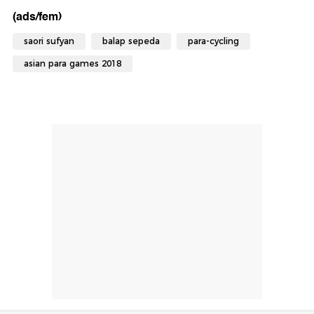
(ads/fem)
saori sufyan
balap sepeda
para-cycling
asian para games 2018