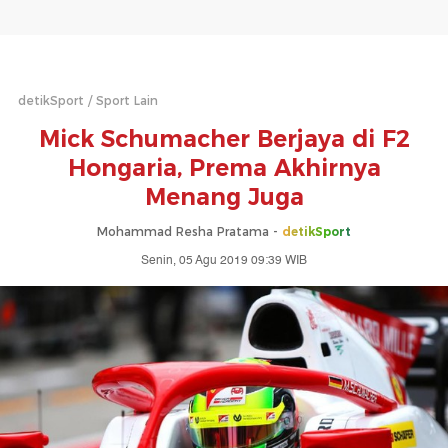
detikSport
Sport Lain
Mick Schumacher Berjaya di F2
Hongaria, Prema Akhirnya
Menang Juga
Mohammad Resha Pratama -
detikSport
Senin, 05 Agu 2019 09:39 WIB