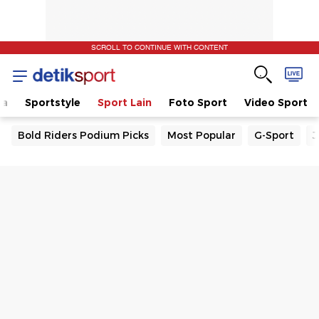
SCROLL TO CONTINUE WITH CONTENT
la
Sportstyle
Sport Lain
Foto Sport
Video Sport
Bold Riders Podium Picks
Most Popular
G-Sport
J