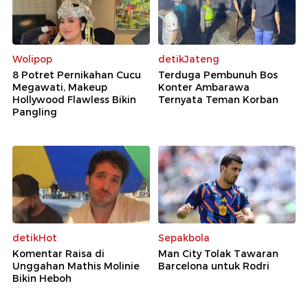
Wolipop
detikJateng
8 Potret Pernikahan Cucu
Terduga Pembunuh Bos
Megawati, Makeup
Konter Ambarawa
Hollywood Flawless Bikin
Ternyata Teman Korban
Pangling
detikHot
Sepakbola
Komentar Raisa di
Man City Tolak Tawaran
Unggahan Mathis Molinie
Barcelona untuk Rodri
Bikin Heboh