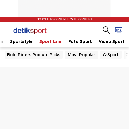
SCROLL TO CONTINUE WITH CONTENT
la
Sportstyle
Sport Lain
Foto Sport
Video Sport
Bold Riders Podium Picks
Most Popular
G-Sport
J