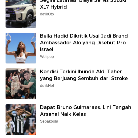
Segini Estimasi Biaya Servis Suzuki
XL7 Hybrid
detikOto
Bella Hadid Dikritik Usai Jadi Brand
Ambassador Alo yang Disebut Pro
Israel
Wolipop
Kondisi Terkini Ibunda Aldi Taher
yang Berjuang Sembuh dari Stroke
detikHot
Dapat Bruno Guimaraes, Lini Tengah
Arsenal Naik Kelas
Sepakbola