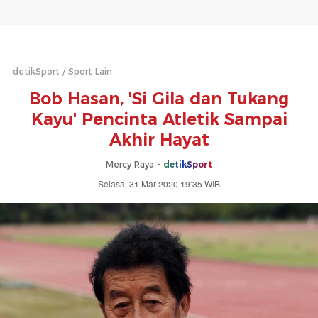
detikSport
Sport Lain
Bob Hasan, 'Si Gila dan Tukang
Kayu' Pencinta Atletik Sampai
Akhir Hayat
Mercy Raya -
detikSport
Selasa, 31 Mar 2020 19:35 WIB