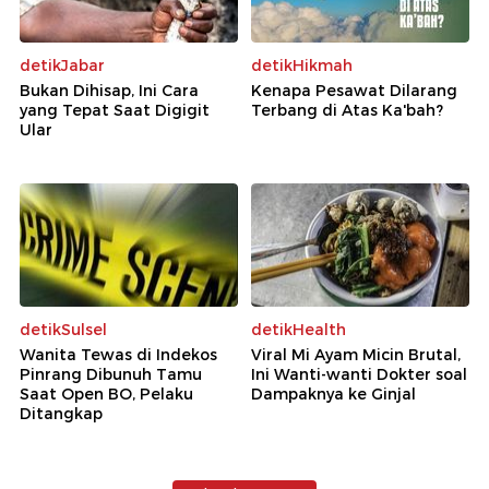
detikJabar
detikHikmah
Bukan Dihisap, Ini Cara
Kenapa Pesawat Dilarang
yang Tepat Saat Digigit
Terbang di Atas Ka'bah?
Ular
detikSulsel
detikHealth
Wanita Tewas di Indekos
Viral Mi Ayam Micin Brutal,
Pinrang Dibunuh Tamu
Ini Wanti-wanti Dokter soal
Saat Open BO, Pelaku
Dampaknya ke Ginjal
Ditangkap