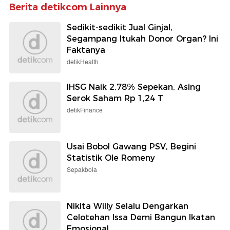
Berita detikcom Lainnya
Sedikit-sedikit Jual Ginjal,
Segampang Itukah Donor Organ? Ini
Faktanya
detikHealth
IHSG Naik 2,78% Sepekan, Asing
Serok Saham Rp 1,24 T
detikFinance
Usai Bobol Gawang PSV, Begini
Statistik Ole Romeny
Sepakbola
Nikita Willy Selalu Dengarkan
Celotehan Issa Demi Bangun Ikatan
Emosional