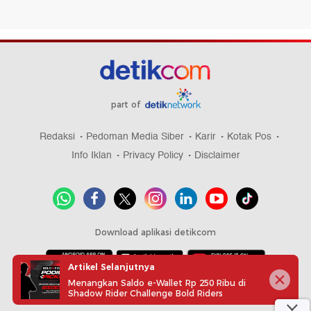
part of
Redaksi
Pedoman Media Siber
Karir
Kotak Pos
Info Iklan
Privacy Policy
Disclaimer
Download aplikasi detikcom
Artikel Selanjutnya
Menangkan Saldo e-Wallet Rp 250 Ribu di
Copyright @ 2026 detikcom, All right reserved
Shadow Rider Challenge Bold Riders