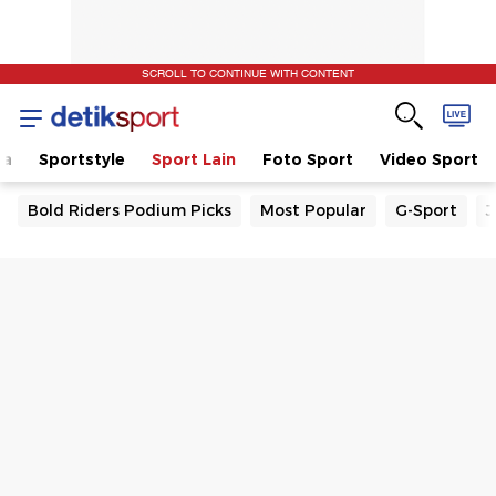
SCROLL TO CONTINUE WITH CONTENT
la
Sportstyle
Sport Lain
Foto Sport
Video Sport
Bold Riders Podium Picks
Most Popular
G-Sport
J