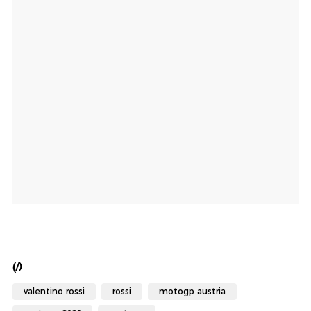
(/)
valentino rossi
rossi
motogp austria