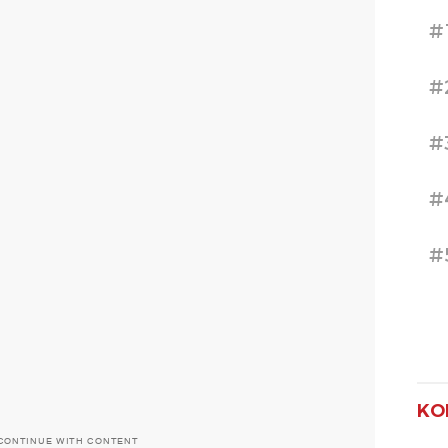
#
#
#
#
#
KO
CONTINUE WITH CONTENT