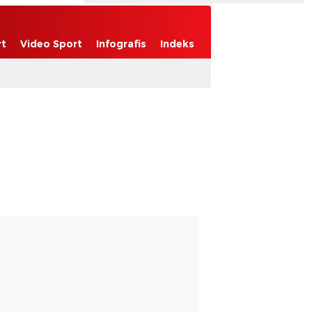
rt
Video Sport
Infografis
Indeks