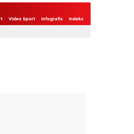
rt
Video Sport
Infografis
Indeks