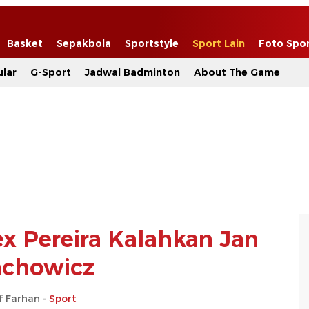
Basket
Sepakbola
Sportstyle
Sport Lain
Foto Spo
lar
G-Sport
Jadwal Badminton
About The Game
ex Pereira Kalahkan Jan
achowicz
f Farhan -
Sport