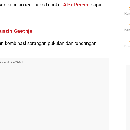
Alex Pereira
kan kuncian rear naked choke.
dapat
.
Ko
Ko
ustin Gaethje
an kombinasi serangan pukulan dan tendangan.
Ko
DVERTISEMENT