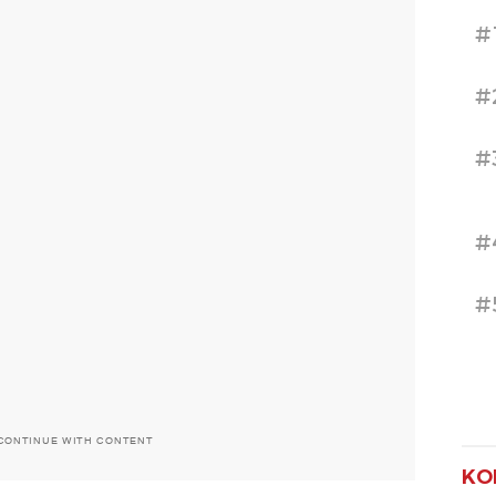
#
#
#
#
#
CONTINUE WITH CONTENT
KO