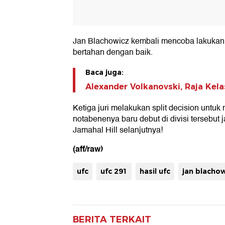
Jan Blachowicz kembali mencoba lakukan t
bertahan dengan baik.
Baca juga:
Alexander Volkanovski, Raja Kel
Ketiga juri melakukan split decision unt
notabenenya baru debut di divisi tersebu
Jamahal Hill selanjutnya!
(aff/raw)
ufc
ufc 291
hasil ufc
jan blacho
BERITA TERKAIT