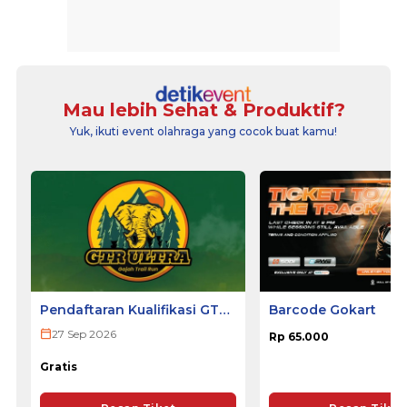
Mau lebih Sehat & Produktif?
Yuk, ikuti event olahraga yang cocok buat kamu!
Pendaftaran Kualifikasi GTR
Barcode Gokart
ULTRA 2026
27 Sep 2026
Rp 65.000
Gratis