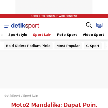
SCROLL TO CONTINUE WITH CONTENT
la
Sportstyle
Sport Lain
Foto Sport
Video Sport
Bold Riders Podium Picks
Most Popular
G-Sport
J
detikSport
Sport Lain
Moto2 Mandalika: Dapat Poin,